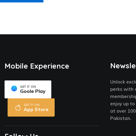
Newsle
Mobile Experience
Unlock excl
GET IT ON
perks with 
Goole Play
membership
enjoy up to
GET IT ON
App Store
at over 100
Pakistan.