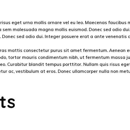
risus eget urna mollis ornare vel eu leo. Maecenas faucibus 
rta sem malesuada magna mollis euismod. Donec sed odio dui.
Donec sed odio dui. Integer posuere erat a ante venenatis d
. Cras mattis consectetur purus sit amet fermentum. Aenean 
odo, tortor mauris condimentum nibh, ut fermentum massa jus
eo. Curabitur blandit tempus porttitor. Nullam quis risus eget
etur ac, vestibulum at eros. Donec ullamcorper nulla non metus
ts