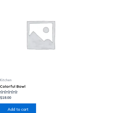
Kitchen
Colorful Bowl
Rated
$
18.00
0
out
of
Add to cart
5