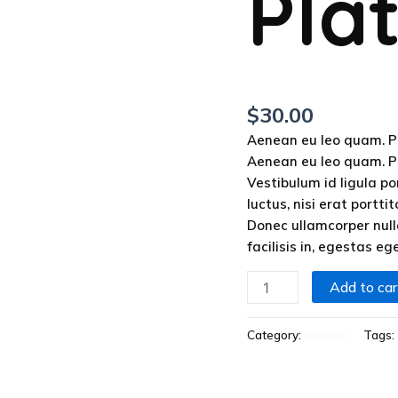
Pla
$
30.00
Aenean eu leo quam. P
Aenean eu leo quam. P
Vestibulum id ligula p
luctus, nisi erat portti
Donec ullamcorper nulla
facilisis in, egestas e
Add to car
Category:
Kitchen
Tags: