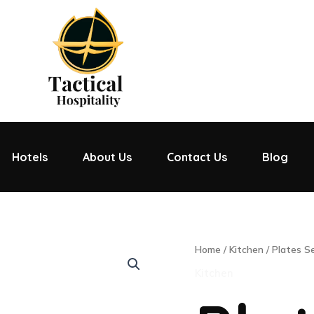
Hotels
About Us
Contact Us
Blog
Plates
Home
/
Kitchen
/ Plates S
Set
Kitchen
quantity